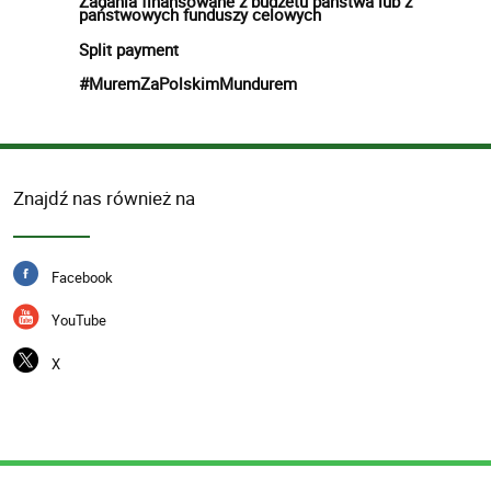
Zadania finansowane z budżetu państwa lub z
państwowych funduszy celowych
Split payment
#MuremZaPolskimMundurem
Znajdź nas również na
Facebook
YouTube
X