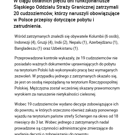
W ciągu ostatnich pięciu dni funkcjonariusze
Śląskiego Oddziału Straży Granicznej zatrzymali
20 cudzoziemców, którzy naruszyli obowiązujące
w Polsce przepisy dotyczące pobytu i
zatrudnienia.
Wśród zatrzymanych znaleźli się obywatele Kolumbii (6 osób),
Indonezji (4), Gruzji (4), Indii (2), Nepalu (1), Azerbejdżanu (1),
Bangladeszu (1) oraz Uzbekistanu (1).
Przeprowadzone kontrole wykazały, że 19 cudzoziemców nie
posiadało ważnych dokumentów uprawniających do pobytu
na terytorium Polski lub wykonywało pracę bez wymaganych
zezwoleń. W przypadku jednego z zatrzymanych okazało się,
że jest on osobą niepożądaną na terytorium Rzeczypospolitej
Polskiej. Mężczyzna został wcześniej skazany prawomocnym
wyrokiem za naruszenie nietykalności cielesnej.
Wobec 19 cudzoziemców wydano decyzje zobowiązujące ich
do powrotu, w których orzeczono również zakazy ponownego
wjazdu na terytorium państw strefy Schengen na okres od 18
miesięcy do 3 lat. Wobec jednego z zatrzymanych nadal
prowadzone są czynności administracyjne zmierzające do
wydania decyzji o zobowiązaniu do powrotu.