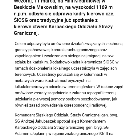
Wczoraj, 11 marca, na Hali Mędralowej w
Beskidzie Makowskim, na wysokości 1169 m
n.p.m. odbyła się odprawa kadry kierowniczej
ŚlOSG oraz tradycyjne już spotkanie z
kierownictwem Karpackiego Oddziału Straży
Granicznej.
Celem odprawy było omówienie działań związanych z ochroną
granicy państwowej, kontrolą ruchu granicznego oraz
zapobieganiem i zwalczaniem nielegalnej migracji na tzw.
szlaku bałkańskim. Dodatkowo kadra kierownicza ŚlOSG w
ramach doskonalenia lokalnego uczestniczyła w zajęciach
terenowych. Uczestnicy poruszali się w kolumnach w
niełatwych warunkach atmosferycznych na
kilkukilometrowym odcinku w terenie górskim. W trakcie zajęć
omówione zostały zagadnienia z zakresu topografii terenu,
udzielania pierwszej pomocy osobom poszkodowanym, jak
również zasad prowadzenia korespondencji radiowej.
Komendant Śląskiego Oddziału Straży Granicznej gen. bryg.
SG Andrzej Jakubaszek spotkał się z Komendantem
Karpackiego Oddziału Straży Granicznej gen. bryg. SG
Adamem Jopkiem, w rejonie znaku granicznego 90/III na